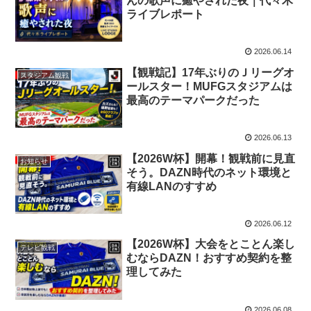
んの歌声に癒やされた夜｜代々木
ライブレポート
2026.06.14
【観戦記】17年ぶりのＪリーグオ
スタジアム観戦
ールスター！MUFGスタジアムは
最高のテーマパークだった
2026.06.13
【2026W杯】開幕！観戦前に見直
お知らせ
そう。DAZN時代のネット環境と
有線LANのすすめ
2026.06.12
【2026W杯】大会をとことん楽し
テレビ観戦
むならDAZN！おすすめ契約を整
理してみた
2026.06.08