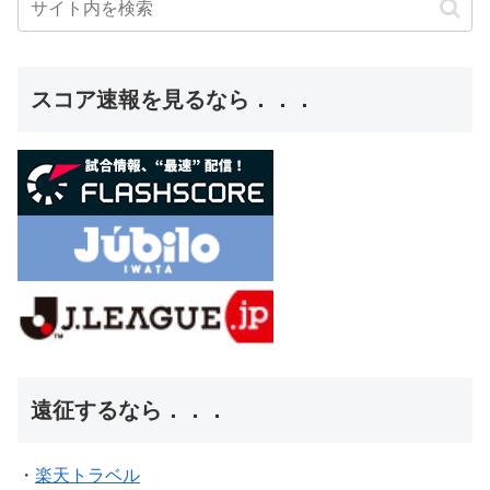
スコア速報を見るなら．．．
遠征するなら．．．
・
楽天トラベル