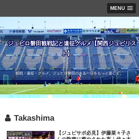
MENU
ジュビロ磐田観戦記と遠征グルメ【関西ジュビリス
ト】
観戦・遠征・グルメ。ジュビロ磐田のある一日をもっと楽しく。
Takashima
【ジュビサポ必見】伊藤菜々子さ
スタジアム観戦