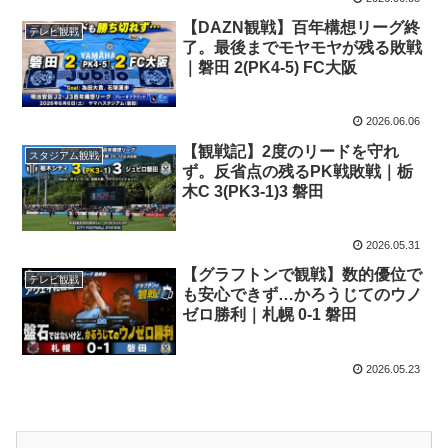
【DAZN観戦】百年構想リーグ終
テレビ観戦
了。最後までモヤモヤが残る敗戦
｜磐田 2(PK4-5) FC大阪
2026.06.06
【観戦記】2度のリードを守れ
スタジアム観戦
ず。反省点の残るPK戦敗戦｜栃
木C 3(PK3-1)3 磐田
2026.05.31
【グラフトンで観戦】数的優位で
テレビ観戦
も安心できず…かろうじてのウノ
ゼロ勝利｜札幌 0-1 磐田
2026.05.23