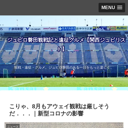
MENU
ジュビロ磐田観戦記と遠征グルメ【関西ジュビリス
ト】
観戦・遠征・グルメ。ジュビロ磐田のある一日をもっと楽しく。
こりゃ、8月もアウェイ観戦は厳しそう
だ．．．｜新型コロナの影響
ニュース