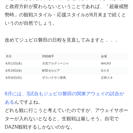
と政府方針が変わらないということであれば、「超厳戒態
勢時」の観戦スタイル・応援スタイルが8月末まで続くと
いうのが自然でしょう。
改めてジュビロ磐田の日程を見直してみますと．．．
月日
対戦相手
会場
8月12日(水)
大宮アルディージャ
NACK5
8月19日(水)
町田ゼルビア
Gスタ
8月30日(日)
ザスパクサツ群馬
正田スタ
8月には、3試合もジュビロ磐田の関東アウェイの試合が
ある
んですよね。
どれも観に行こうと考えていたのですが、アウェイサポー
ターが入れないとなると、生観戦は厳しそう。自宅で
DAZN観戦するしかないのかな。