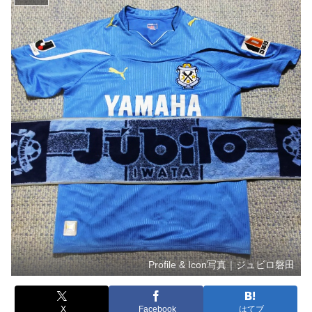
Profile & Icon写真｜ジュビロ磐田
X
Facebook
はてブ