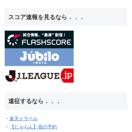
スコア速報を見るなら．．．
遠征するなら．．．
・
楽天トラベル
・
【じゃらん】宿の予約