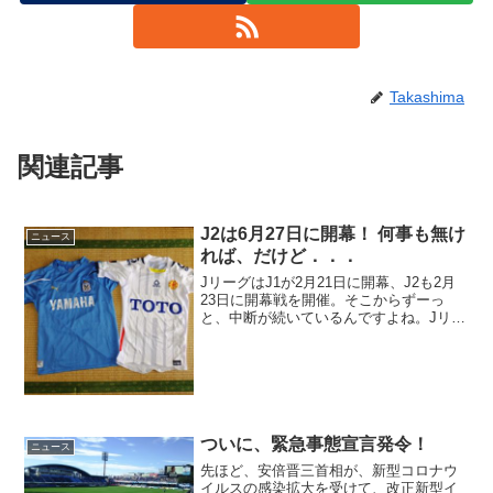
Takashima
関連記事
J2は6月27日に開幕！ 何事も無け
ニュース
れば、だけど．．．
JリーグはJ1が2月21日に開幕、J2も2月
23日に開幕戦を開催。そこからずーっ
と、中断が続いているんですよね。Jリー
グ再開の日が決定！本日のJリーグのウェ
ブ・ブリーフィングでJリーグの再開日程
にされて議論されました。で、結論とし
ては．．．...
ついに、緊急事態宣言発令！
ニュース
先ほど、安倍晋三首相が、新型コロナウ
イルスの感染拡大を受けて、改正新型イ