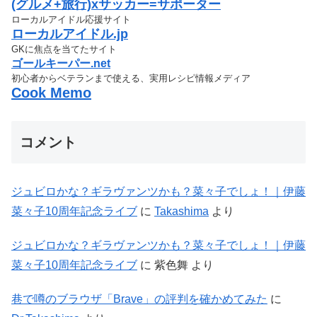
(グルメ+旅行)xサッカー=サポーター
ローカルアイドル応援サイト
ローカルアイドル.jp
GKに焦点を当てたサイト
ゴールキーパー.net
初心者からベテランまで使える、実用レシピ情報メディア
Cook Memo
コメント
ジュビロかな？ギラヴァンツかも？菜々子でしょ！｜伊藤
菜々子10周年記念ライブ
に
Takashima
より
ジュビロかな？ギラヴァンツかも？菜々子でしょ！｜伊藤
菜々子10周年記念ライブ
に
紫色舞
より
巷で噂のブラウザ「Brave」の評判を確かめてみた
に