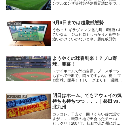
ンフルエンザ等対策特別措置法に基づく
初の「緊急事態宣言」を宣言しました。
対象地域は東京、神奈川、埼玉、千葉、
大阪、兵庫、福岡の7都府県。期限として
は、本日、令和2年4月...
9月6日までは超厳戒態勢
テレビ観戦
うわっ！ ギラヴァンツ北九州、6連勝♪す
ごいなぁ、ジュビロもしっかりと背中を
追いかけていかないとネ。超厳戒態勢の
観戦スタイルを延長さてさて、今年のJリ
ーグは、J1もJ2もJ3も、新型コロナの影
響で制限付きの観戦となってますね。ス
タジアムの観...
ようやくの球春到来！？プロ野
テレビ観戦
球、開幕！
ステイホームで外出自粛。プロスポーツ
もすべて中断で、悶々ですよね。祝！ プ
ロ野球、開幕！！Jリーグよりも一週間ほ
ど早く、本日、プロ野球が開幕しまし
た。ようやくの球春到来ですね．．．っ
て、春、終わっちゃって、梅雨の時期に
明日はホーム、でもアウェイの気
スタジアム観戦
なってしまいましたが。...
持ちも持ちつつ．．．｜磐田 vs.
北九州
カレコレ、干支が一回りくらい昔の話で
すが．．．転勤の地で出会ったチームに
ビックリ！2007年、転勤で北九州に赴任
した私。ひょんなことから、この北九州