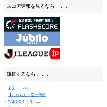
スコア速報を見るなら．．．
遠征するなら．．．
・
楽天トラベル
・
【じゃらん】宿の予約
・
YAHOO！トラベル