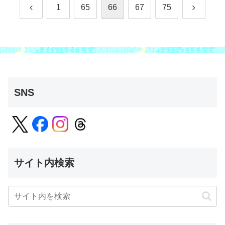
前
次
1
65
66
67
75
へ
へ
SNS
サイト内検索