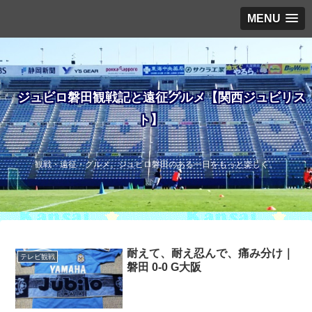
MENU
ジュビロ磐田観戦記と遠征グルメ【関西ジュビリス
ト】
観戦・遠征・グルメ。ジュビロ磐田のある一日をもっと楽しく。
耐えて、耐え忍んで、痛み分け｜
テレビ観戦
磐田 0-0 G大阪