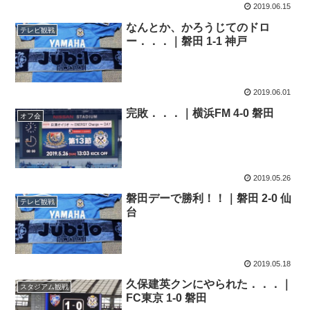
2019.06.15
なんとか、かろうじてのドロ
テレビ観戦
ー．．．｜磐田 1-1 神戸
2019.06.01
完敗．．．｜横浜FM 4-0 磐田
オフ会
2019.05.26
磐田デーで勝利！！｜磐田 2-0 仙
テレビ観戦
台
2019.05.18
久保建英クンにやられた．．．｜
スタジアム観戦
FC東京 1-0 磐田