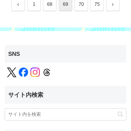
前
次
1
68
69
70
75
へ
へ
SNS
サイト内検索