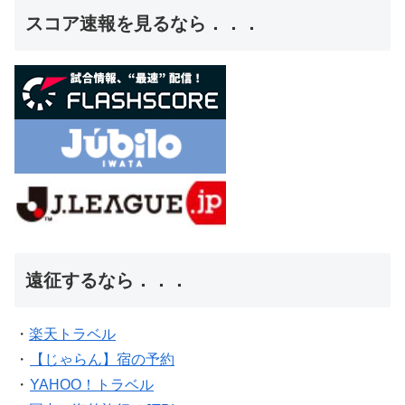
スコア速報を見るなら．．．
遠征するなら．．．
・
楽天トラベル
・
【じゃらん】宿の予約
・
YAHOO！トラベル