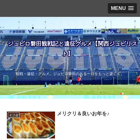
MENU
ジュビロ磐田観戦記と遠征グルメ【関西ジュビリス
ト】
観戦・遠征・グルメ。ジュビロ磐田のある一日をもっと楽しく。
メリクリ＆良いお年を♪
オフ会