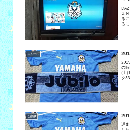
DA
ＺＮ
るに
るに
2
ニュース
20
の時
(土
タ33
2
ご挨拶
遅ま
した