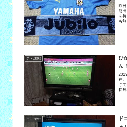
昨日
磐田
を持
も無
ひか
テレビ観戦
ん
20
在。
さて
長居
ドコ
テレビ観戦
＋ 