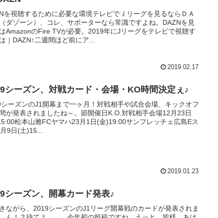
ZNを視聴するために必要な環境テレビでＪリーグを見るならＤＡ
（ダゾーン）、コレ、サポーターなら常識ですよね。DAZNを見
はAmazonのFire TVが必要。2019年にJリーグをテレビで視聴す
は｜DAZN↑二週間ほど前にア...
2019.02.17
019シーズン、対戦カード・会場・KO時間決定ぇ♪
19シーズンのJ1開幕まで一ヶ月！対戦相手や試合会場、キックオフ
間が発表されましたね～。節開催日K.O.対戦相手会場12月23日
)15:00松本山雅FCヤマハ23月1日(金)19:00サンフレッチェ広島Eス
月9日(土)15...
2019.01.23
019シーズン、開幕カード発表♪
きながら、2019シーズンのJ1リーグ開幕戦のカードが発表されま
。ん！？待てよ．．．今年初の投稿ですね。えっと、皆様、あけ