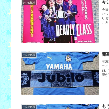
今シ
テレビ観戦
今日
いジ
りま
ころ
開
テレビ観戦
開幕
ライ
戦。
里が
も
テレビ観戦