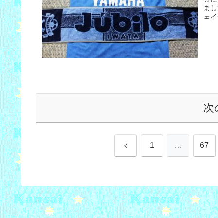
まし
ェイ
次
前
1
…
67
へ