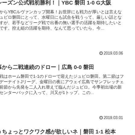
ーズン公式戦初勝利！｜YBC 磐田 1-0 G大阪
からYBCルヴァンカップ開幕！お世辞にも戦力が厚いとは言えな
ュビロ磐田にとって、水曜日にも試合を戦うって、厳しい話とな
すが、若手などリーグ戦で出番の無い選手の活躍を期待したいと
です。控え組の活躍を期待、なんて思っていたら、今...
2019.03.06
幕から二戦連続のドロー｜広島 0-0 磐田
戦はホーム磐田で1-1のドローで迎えたジュビロ磐田。第二節はフ
デーナイトJリーグ、金曜日の夜にアウェイ広島でサンフレッチェ
前節から先発を二人入れ替えて臨んだジュビロ。今季初出場の新
センターバックに入って、川又が1トップ。この...
2019.03.01
うちょっとワクワク感が欲しいネ｜磐田 1-1 松本