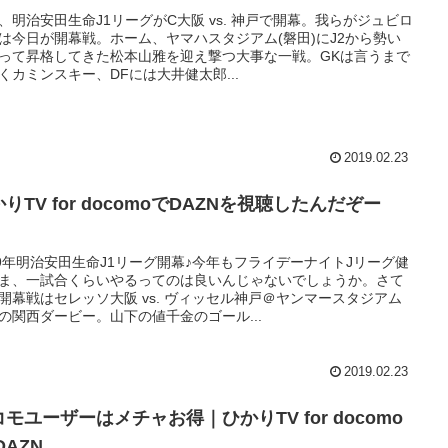
、明治安田生命J1リーグがC大阪 vs. 神戸で開幕。我らがジュビロ
は今日が開幕戦。ホーム、ヤマハスタジアム(磐田)にJ2から勢い
って昇格してきた松本山雅を迎え撃つ大事な一戦。GKは言うまで
くカミンスキー、DFには大井健太郎...
2019.02.23
りTV for docomoでDAZNを視聴したんだぞー
！
19年明治安田生命J1リーグ開幕♪今年もフライデーナイトJリーグ健
ま、一試合くらいやるってのは良いんじゃないでしょうか。さて
開幕戦はセレッソ大阪 vs. ヴィッセル神戸＠ヤンマースタジアム
の関西ダービー。山下の値千金のゴール...
2019.02.23
モユーザーはメチャお得｜ひかりTV for docomo
DAZN