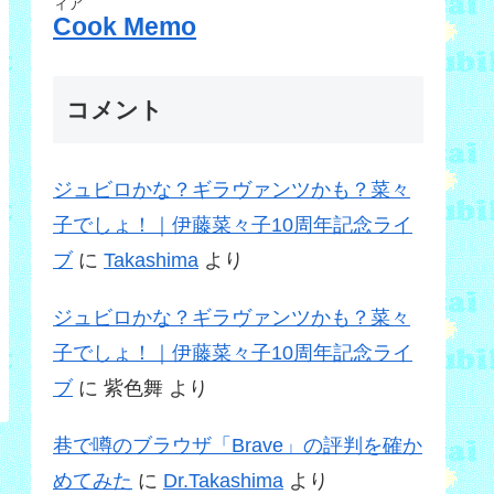
ィア
Cook Memo
コメント
ジュビロかな？ギラヴァンツかも？菜々
子でしょ！｜伊藤菜々子10周年記念ライ
ブ
に
Takashima
より
ジュビロかな？ギラヴァンツかも？菜々
子でしょ！｜伊藤菜々子10周年記念ライ
ブ
に
紫色舞
より
巷で噂のブラウザ「Brave」の評判を確か
めてみた
に
Dr.Takashima
より