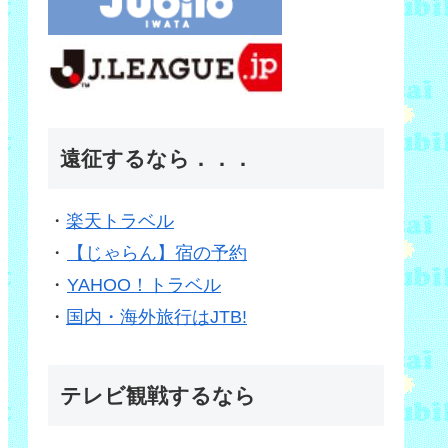
遠征するなら．．．
・
楽天トラベル
・
【じゃらん】宿の予約
・
YAHOO！トラベル
・
国内・海外旅行はJTB!
テレビ観戦するなら