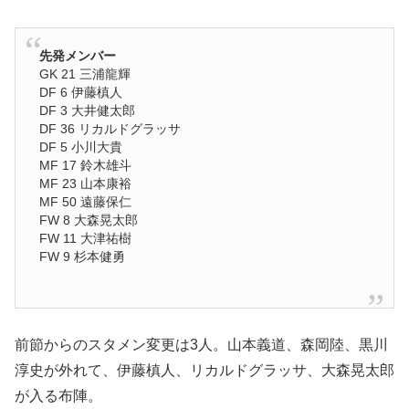
先発メンバー
GK 21 三浦龍輝
DF 6 伊藤槙人
DF 3 大井健太郎
DF 36 リカルドグラッサ
DF 5 小川大貴
MF 17 鈴木雄斗
MF 23 山本康裕
MF 50 遠藤保仁
FW 8 大森晃太郎
FW 11 大津祐樹
FW 9 杉本健勇
前節からのスタメン変更は3人。山本義道、森岡陸、黒川
淳史が外れて、伊藤槙人、リカルドグラッサ、大森晃太郎
が入る布陣。