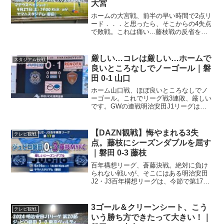
大宮
ホームの大宮戦、前半の早い時間で2点リ
ード．．．と思ったら、そこからの4失点
で敗戦。これは痛い...藤枝戦の反省をど
う活かす？明治安田J2リーグは、今節で
第31節。残り試合が数えるほどになって
きました。こんなところで、前節のアウ
厳しい…コレは厳しい…ホームで
スタジアム観戦
ェイ藤枝戦は...
良いところなしでノーゴール｜磐
田 0-1 山口
ホーム山口戦、ほぼ良いところなしでノ
ーゴール。これでリーグ戦3連敗、厳しい
です。GWの連戦明治安田J1リーグは今
節で第12節。4月下旬から5月上旬にかけ
てのゴールデンウィーク、Jリーグは連
戦。4月20日(日)・25日(金)・29日(火･
【DAZN観戦】悔やまれる3失
テレビ観戦
祝)...
点。藤枝にシーズンダブルを屈す
｜磐田 0-3 藤枝
百年構想リーグ、蒼藤決戦。絶対に負け
られない戦いが、そこにはある明治安田
J2・J3百年構想リーグは、今節で第17
節。リーグ戦ホーム最終戦です。そして
今日の試合は、32年間にわたってスタジ
アムDJとしてヤマハスタジアムを盛り上
3ゴール＆クリーンシート、こう
テレビ観戦
げてくださった杉...
いう勝ち方できたって大きい！｜