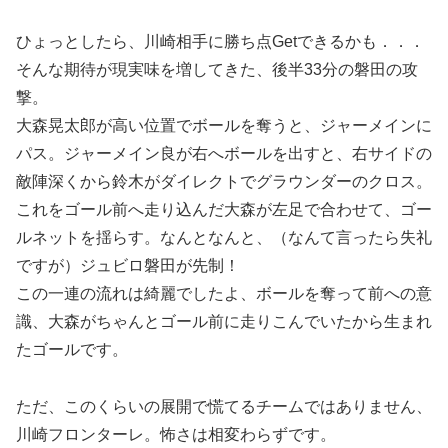
ひょっとしたら、川崎相手に勝ち点Getできるかも．．．
そんな期待が現実味を増してきた、後半33分の磐田の攻
撃。
大森晃太郎が高い位置でボールを奪うと、ジャーメインに
パス。ジャーメイン良が右へボールを出すと、右サイドの
敵陣深くから鈴木がダイレクトでグラウンダーのクロス。
これをゴール前へ走り込んだ大森が左足で合わせて、ゴー
ルネットを揺らす。なんとなんと、（なんて言ったら失礼
ですが）ジュビロ磐田が先制！
この一連の流れは綺麗でしたよ、ボールを奪って前への意
識、大森がちゃんとゴール前に走りこんでいたから生まれ
たゴールです。
ただ、このくらいの展開で慌てるチームではありません、
川崎フロンターレ。怖さは相変わらずです。