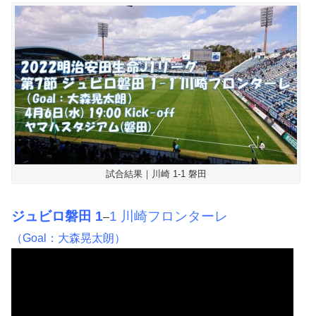
試合結果｜川崎 1-1 磐田
ジュビロ磐田 1
1 川崎フロンターレ
–
（Goal：大森晃太朗）