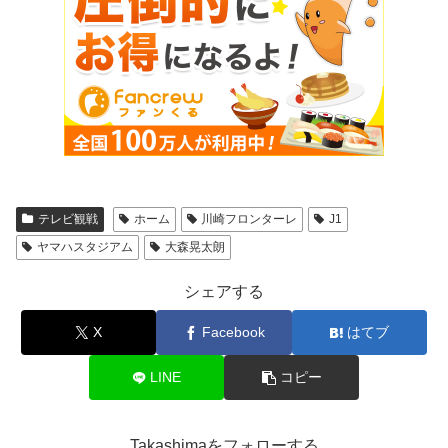
テレビ観戦
ホーム
川崎フロンターレ
J1
ヤマハスタジアム
大森晃太朗
シェアする
X
Facebook
はてブ
LINE
コピー
Takashimaをフォローする