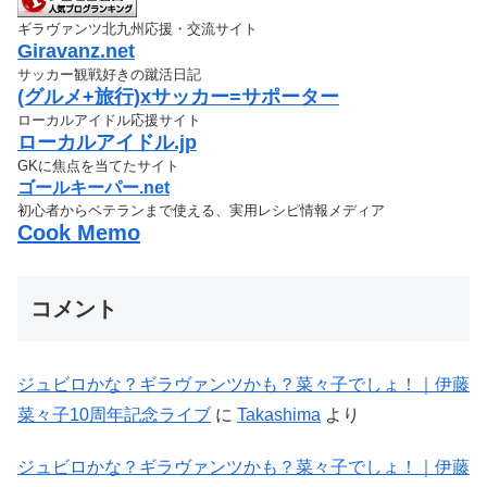
ギラヴァンツ北九州応援・交流サイト
Giravanz.net
サッカー観戦好きの蹴活日記
(グルメ+旅行)xサッカー=サポーター
ローカルアイドル応援サイト
ローカルアイドル.jp
GKに焦点を当てたサイト
ゴールキーパー.net
初心者からベテランまで使える、実用レシピ情報メディア
Cook Memo
コメント
ジュビロかな？ギラヴァンツかも？菜々子でしょ！｜伊藤
菜々子10周年記念ライブ
に
Takashima
より
ジュビロかな？ギラヴァンツかも？菜々子でしょ！｜伊藤