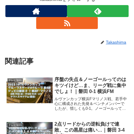
Takashima
関連記事
序盤の失点＆ノーゴールってのは
テレビ観戦
キツイけど…ま、リーグ戦に集中
でしょ！｜磐田 0-1 横浜FM
ルヴァンカップ横浜Fマリノス戦、若手中
心に構成された先発＆ベンチメンバーで
したが、惜しくも0-1。ノーゴールっての
はいただけないのですが、まぁ今はリー
グ戦に集中ってことで良いんじゃないで
しょうか。連戦に続く連戦本日はルヴァ
2点リードからの逆転負けで連
テレビ観戦
ンカップ、グループ...
敗、この黒星は痛い…｜磐田 3-4