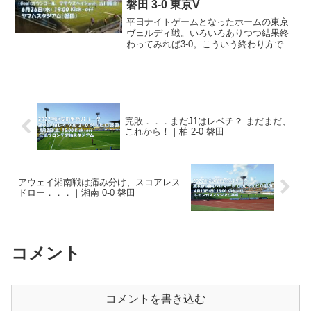
磐田 3-0 東京V
平日ナイトゲームとなったホームの東京
ヴェルディ戦。いろいろありつつ結果終
わってみれば3-0。こういう終わり方でき
るようになったって大きいネ。ちょっと
デザイン変えてみたこのサイトにアクセ
スされて、『あれ？何か違う！？』って
思われた方、少なくな...
完敗．．．まだJ1はレベチ？ まだまだ、
これから！｜柏 2-0 磐田
アウェイ湘南戦は痛み分け、スコアレス
ドロー．．．｜湘南 0-0 磐田
コメント
コメントを書き込む