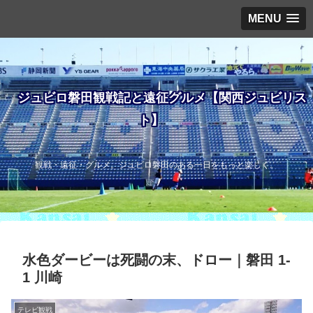
MENU
ジュビロ磐田観戦記と遠征グルメ【関西ジュビリス
ト】
観戦・遠征・グルメ。ジュビロ磐田のある一日をもっと楽しく。
水色ダービーは死闘の末、ドロー｜磐田 1-
1 川崎
テレビ観戦